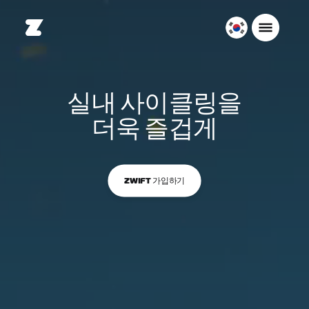
대
한
민
국
실내 사이클링을
한
국
더욱 즐겁게
어
ZWIFT 가입하기