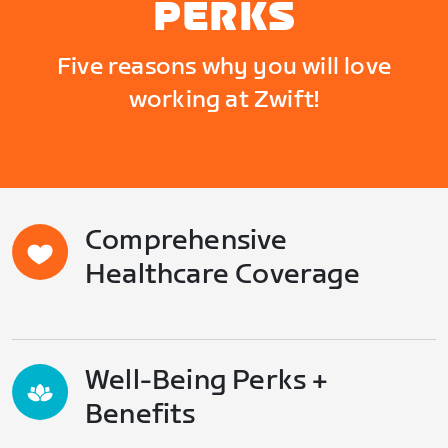
PERKS
Five reasons why you will love
working at Zwift!
Comprehensive
Healthcare Coverage
Well-Being Perks +
Benefits