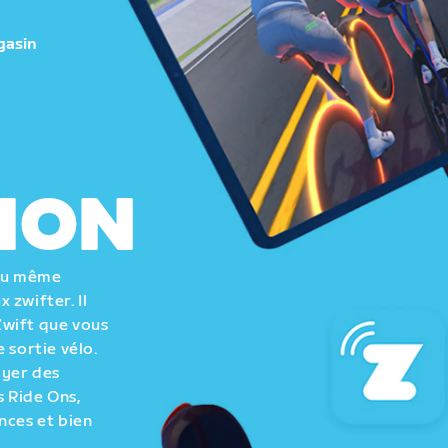
gasin
ION
 au même
 zwifter. Il
Zwift que vous
 sortie vélo.
oyer des
 Ride Ons,
nces et bien