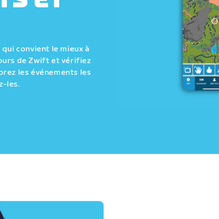
TS ET
qui convient le mieux à
urs de Zwift et vérifiez
orez les événements les
z-les.