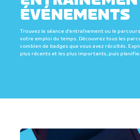
ENTRAÎNEMEN
ÉVÉNEMENTS
Trouvez la séance d'entraînement ou le parcours 
votre emploi du temps. Découvrez tous les parco
combien de badges que vous avez récoltés. Expl
plus récents et les plus importants, puis planifie