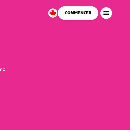
COMMENCER
Canada
Français
e
omo