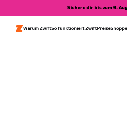
Sichere dir bis zum 9. A
Warum Zwift
So funktioniert Zwift
Preise
Shopp