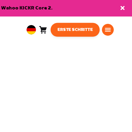
en Wahoo KICKR Core 2.
ERSTE SCHRITTE
Warenkorb
0
European
Artikel
Union
Deutsch