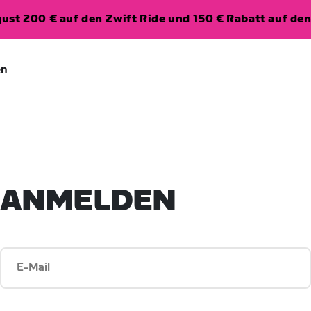
ugust 200 € auf den Zwift Ride und 150 € Rabatt auf d
en
ANMELDEN
E-Mail