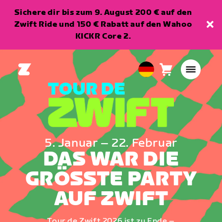
Sichere dir bis zum 9. August 200 € auf den
Zwift Ride und 150 € Rabatt auf den Wahoo
KICKR Core 2.
Warenkorb
0
European
Artikel
Union
Deutsch
5. Januar – 22. Februar
DAS WAR DIE
GRÖSSTE PARTY
AUF ZWIFT
Tour de Zwift 2026 ist zu Ende –