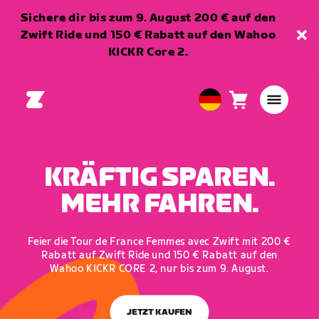
Sichere dir bis zum 9. August 200 € auf den
Zwift Ride und 150 € Rabatt auf den Wahoo
KICKR Core 2.
Warenkorb
0
European
Artikel
Union
Deutsch
KRÄFTIG SPAREN.
MEHR FAHREN.
Feier die Tour de France Femmes avec Zwift mit 200 €
Rabatt auf Zwift Ride und 150 € Rabatt auf den
Wahoo KICKR CORE 2, nur bis zum 9. August.
JETZT KAUFEN