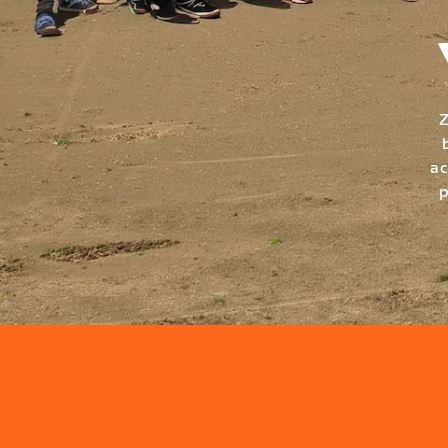
Z
ac
p