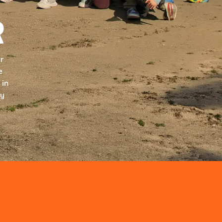
R
ur
e
 in
ry