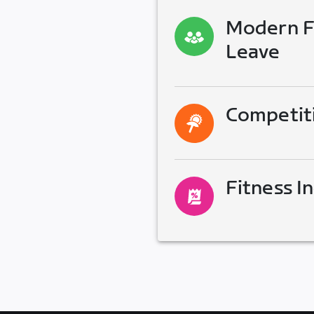
Modern Fa
Leave
Competit
Fitness I