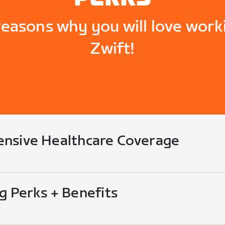
reasons why you will love work
Zwift!
nsive Healthcare Coverage
g Perks + Benefits