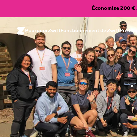
Économise 200 € s
Pourquoi Zwift
Fonctionnement de Zwift
Prix
Ma