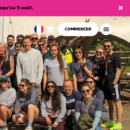
squ'au 9 août.
COMMENCER
Panier
0
European
article
Union
Français