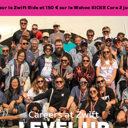
ur le Zwift Ride et 150 € sur le Wahoo KICKR Core 2 ju
gasin
Careers at Zwift