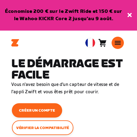
Économise 200 € sur le Zwift Ride et 150 € sur
le Wahoo KICKR Core 2 jusqu'au 9 août.
Panier
0
European
article
Union
LE DÉMARRAGE EST
Français
FACILE
Vous n'avez besoin que d'un capteur de vitesse et de
l'appli Zwift et vous êtes prêt pour courir.
CRÉER UN COMPTE
VÉRIFIER LA COMPATIBILITÉ