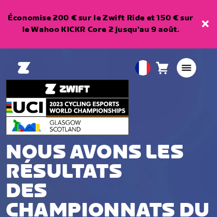
Économise 200 € sur le Zwift Ride et 150 € sur
le Wahoo KICKR Core 2 jusqu'au 9 août.
Panier
0
European
article
Union
Français
NOUS AVONS LES
RÉSULTATS
DES
CHAMPIONNATS DU