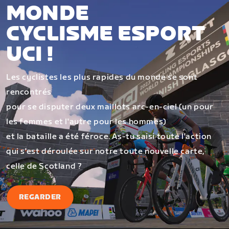
MONDE
CYCLISME ESPORT
UCI !
Les cyclistes les plus rapides du monde se sont
rencontrés
pour se disputer deux maillots arc-en-ciel (un pour
les femmes et l'autre pour les hommes)
et la bataille a été féroce. As-tu saisi toute l'action
qui s'est déroulée sur notre toute nouvelle carte,
celle de Scotland ?
REGARDER