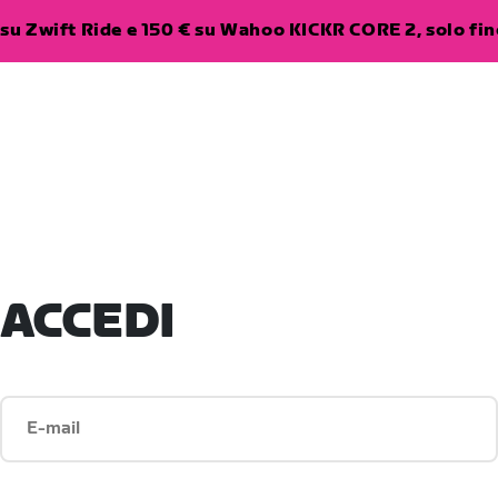
su Zwift Ride e 150 € su Wahoo KICKR CORE 2, solo fino
ACCEDI
E-mail