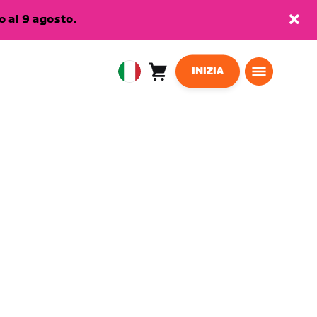
 al 9 agosto.
INIZIA
Carrello
0
European
articoli
Union
Italiano