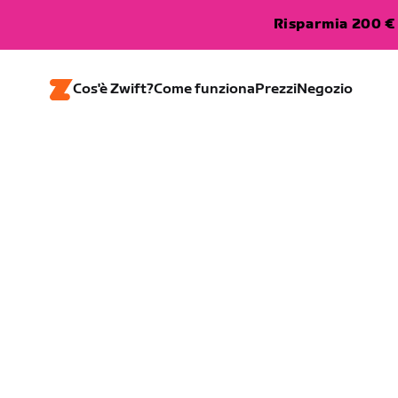
Risparmia 200 € 
Cos'è Zwift?
Come funziona
Prezzi
Negozio