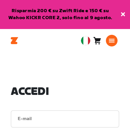
Risparmia 200 € su Zwift Ride e 150 € su
Wahoo KICKR CORE 2, solo fino al 9 agosto.
Carrello
0
European
articoli
Union
Italiano
ACCEDI
E-mail