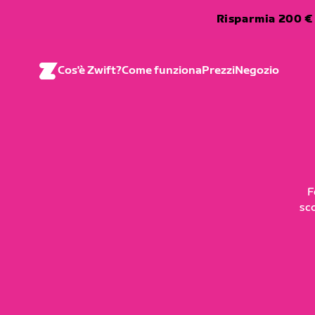
Risparmia 200 € 
Cos'è Zwift?
Come funziona
Prezzi
Negozio
F
sc