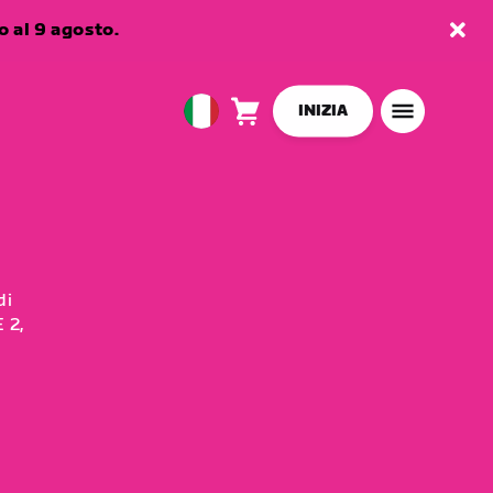
 al 9 agosto.
INIZIA
Carrello
0
European
articoli
Union
Italiano
di
 2,