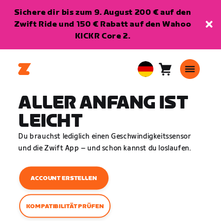
Sichere dir bis zum 9. August 200 € auf den
Zwift Ride und 150 € Rabatt auf den Wahoo
KICKR Core 2.
Warenkorb
0
European
Artikel
Union
ALLER ANFANG IST
Deutsch
LEICHT
Du brauchst lediglich einen Geschwindigkeitssensor
und die Zwift App – und schon kannst du loslaufen.
ACCOUNT ERSTELLEN
KOMPATIBILITÄT PRÜFEN