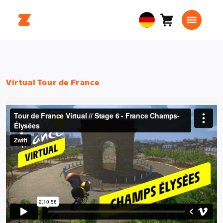
Warenkorb
0
European
Artikel
Union
Deutsch
Virtual Tour de France