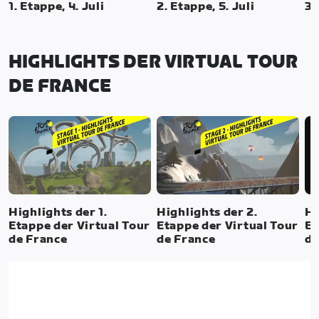
1. Etappe, 4. Juli
2. Etappe, 5. Juli
3.
HIGHLIGHTS DER VIRTUAL TOUR
DE FRANCE
Highlights der 1.
Highlights der 2.
Hi
Etappe der Virtual Tour
Etappe der Virtual Tour
Et
de France
de France
de