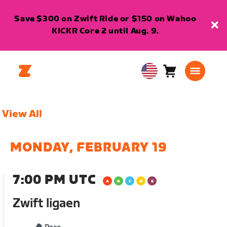
Save $300 on Zwift Ride or $150 on Wahoo
KICKR Core 2 until Aug. 9.
Cart
0
USA
items
English
View All
MONDAY, FEBRUARY 19
7:00 PM UTC
Zwift ligaen