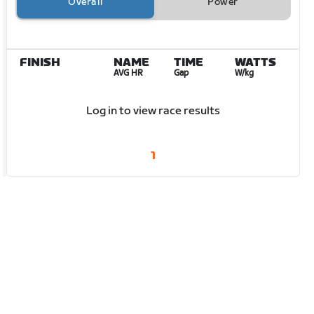
Overall
Power
FINISH
NAME
TIME
WATTS
AVG HR
Gap
W/kg
Log in to view race results
1