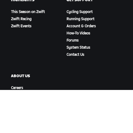
HIGHLIGHTS
GET SUPPORT
This Season on Zwift
Cycling Support
Zwift Racing
Running Support
Zwift Events
Account & Orders
How-To Videos
Forums
System Status
Contact Us
ABOUT US
Careers
Partnership Opportunities
Newsroom
Blog
Diversity, Inclusion &
Social Impact