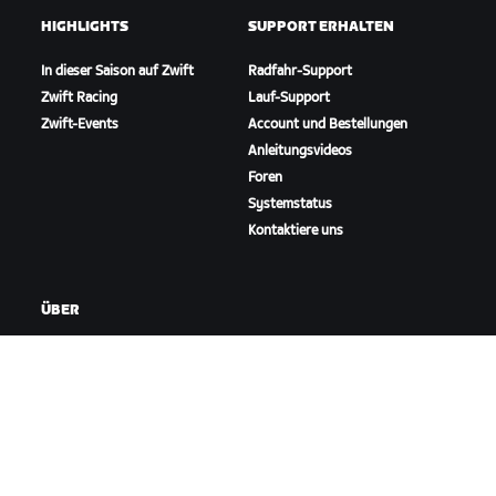
HIGHLIGHTS
SUPPORT ERHALTEN
In dieser Saison auf Zwift
Radfahr-Support
Zwift Racing
Lauf-Support
Zwift-Events
Account und Bestellungen
Anleitungsvideos
Foren
Systemstatus
Kontaktiere uns
ÜBER
Karriere
Kooperationsmöglichkeiten
Presseraum
Blog
Vielfalt, Inklusion und
soziale Auswirkung