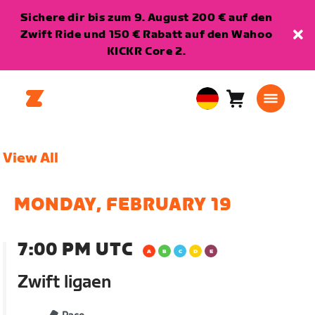
Sichere dir bis zum 9. August 200 € auf den
Zwift Ride und 150 € Rabatt auf den Wahoo
KICKR Core 2.
Warenkorb
0
European
Artikel
Union
Deutsch
View All
MONDAY, FEBRUARY 19
7:00 PM UTC
Zwift ligaen