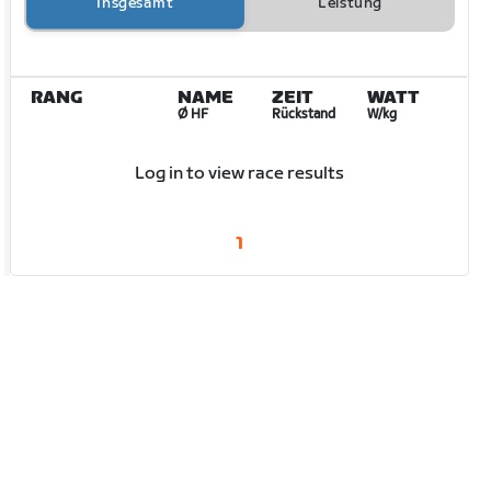
Insgesamt
Leistung
RANG
NAME
ZEIT
WATT
Ø HF
Rückstand
W/kg
Log in to view race results
1