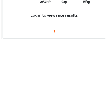
AVG HR
Gap
W/kg
Log in to view race results
1