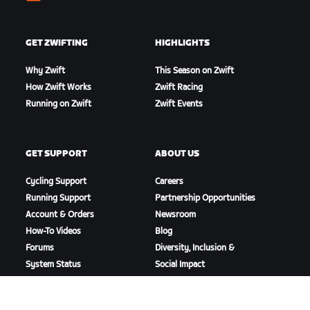
Zwift
GET ZWIFTING
HIGHLIGHTS
Why Zwift
This Season on Zwift
How Zwift Works
Zwift Racing
Running on Zwift
Zwift Events
GET SUPPORT
ABOUT US
Cycling Support
Careers
Running Support
Partnership Opportunities
Account & Orders
Newsroom
How-To Videos
Blog
Forums
Diversity, Inclusion &
System Status
Social Impact
Contact Us