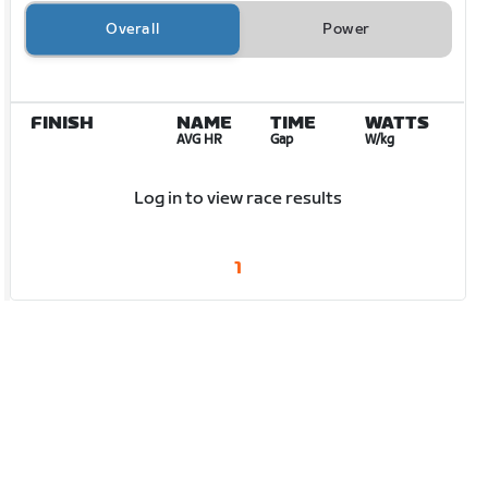
Overall
Power
FINISH
NAME
TIME
WATTS
AVG HR
Gap
W/kg
Log in to view race results
1