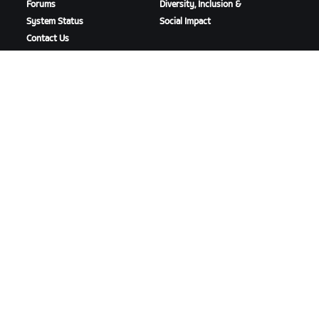
Forums
Diversity, Inclusion &
System Status
Social Impact
Contact Us
DOWNLOAD ZWIFT
DOWNLOAD ZWIFT COMPANION