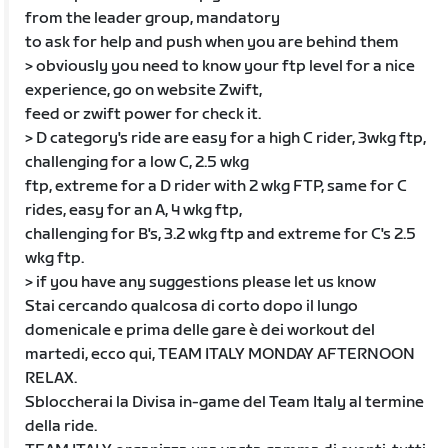
from the leader group, mandatory
to ask for help and push when you are behind them
> obviously you need to know your ftp level for a nice
experience, go on website Zwift,
feed or zwift power for check it.
> D category's ride are easy for a high C rider, 3wkg ftp,
challenging for a low C, 2.5 wkg
ftp, extreme for a D rider with 2 wkg FTP, same for C
rides, easy for an A, 4 wkg ftp,
challenging for B's, 3.2 wkg ftp and extreme for C's 2.5
wkg ftp.
> if you have any suggestions please let us know
Stai cercando qualcosa di corto dopo il lungo
domenicale e prima delle gare è dei workout del
martedi, ecco qui, TEAM ITALY MONDAY AFTERNOON
RELAX.
Sbloccherai la Divisa in-game del Team Italy al termine
della ride.