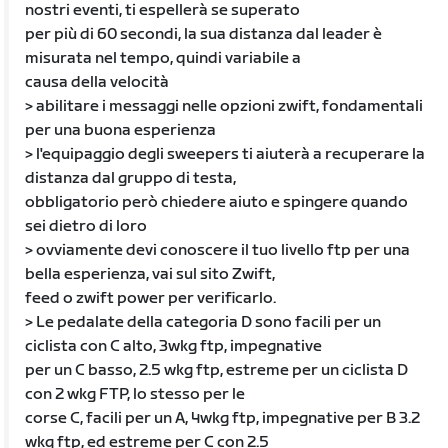
nostri eventi, ti espellerà se superato
per più di 60 secondi, la sua distanza dal leader è
misurata nel tempo, quindi variabile a
causa della velocità
> abilitare i messaggi nelle opzioni zwift, fondamentali
per una buona esperienza
> l'equipaggio degli sweepers ti aiuterà a recuperare la
distanza dal gruppo di testa,
obbligatorio però chiedere aiuto e spingere quando
sei dietro di loro
> ovviamente devi conoscere il tuo livello ftp per una
bella esperienza, vai sul sito Zwift,
feed o zwift power per verificarlo.
> Le pedalate della categoria D sono facili per un
ciclista con C alto, 3wkg ftp, impegnative
per un C basso, 2.5 wkg ftp, estreme per un ciclista D
con 2 wkg FTP, lo stesso per le
corse C, facili per un A, 4wkg ftp, impegnative per B 3.2
wkg ftp, ed estreme per C con 2.5