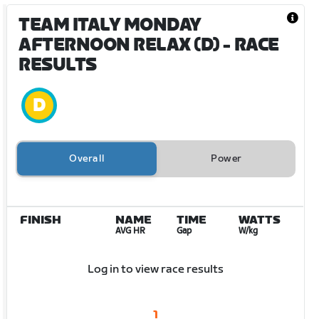
TEAM ITALY MONDAY
AFTERNOON RELAX (D)
- RACE
RESULTS
Overall
Power
FINISH
NAME
TIME
WATTS
AVG HR
Gap
W/kg
Log in to view race results
1