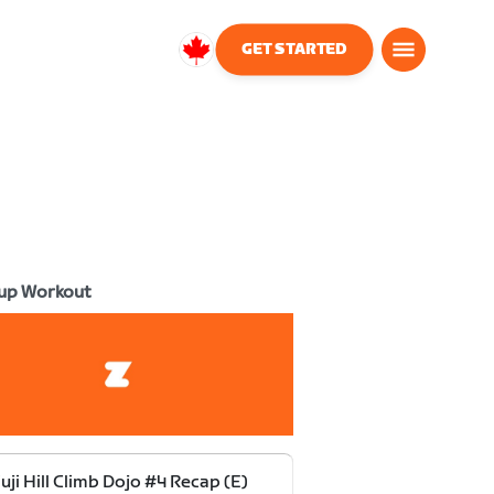
GET STARTED
Canada
English
up Workout
uji Hill Climb Dojo #4 Recap (E)