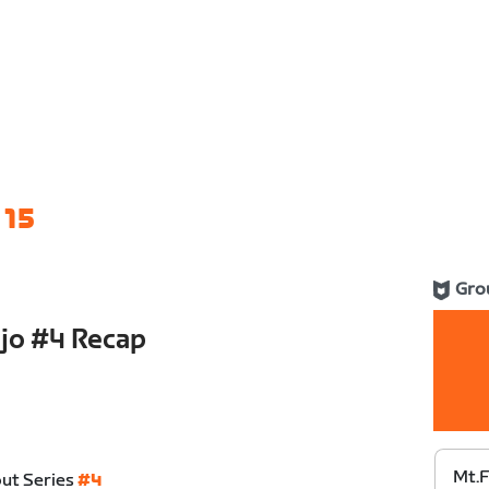
 15
Gro
ojo #4 Recap
Mt.F
out Series
#4