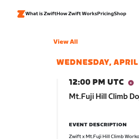
What is Zwift
How Zwift Works
Pricing
Shop
View All
WEDNESDAY, APRIL
12:00 PM UTC
Mt.Fuji Hill Climb D
EVENT DESCRIPTION
Zwift x Mt.Fuji Hill Climb Work