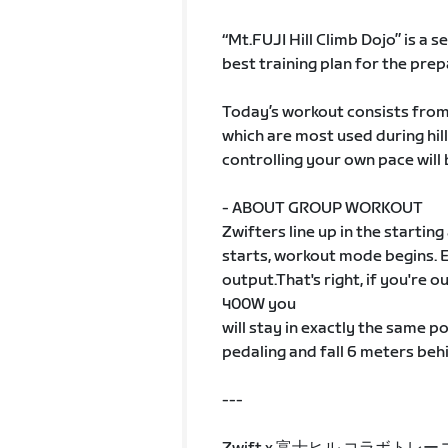
“Mt.FUJI Hill Climb Dojo” is a 
best training plan for the prep
Today’s workout consists from
which are most used during hil
controlling your own pace will 
- ABOUT GROUP WORKOUT
Zwifters line up in the startin
starts, workout mode begins. 
output.That's right, if you're
400W you
will stay in exactly the same po
pedaling and fall 6 meters beh
---