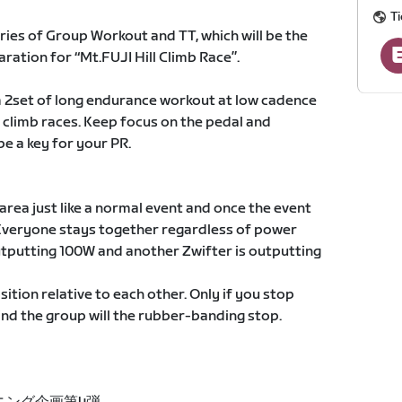
Ti
series of Group Workout and TT, which will be the
aration for “Mt.FUJI Hill Climb Race”.
 2set of long endurance workout at low cadence
l climb races. Keep focus on the pedal and
be a key for your PR.
g area just like a normal event and once the event
Everyone stays together regardless of power
 outputting 100W and another Zwifter is outputting
sition relative to each other. Only if you stop
ind the group will the rubber-banding stop.