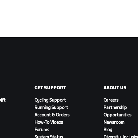
GET SUPPORT
ABOUT US
ift
Cycling Support
Careers
Running Support
Partnership
Account & Orders
Opportunities
How-To Videos
Newsroom
Forums
Blog
System Status
Diversity, Inclusi