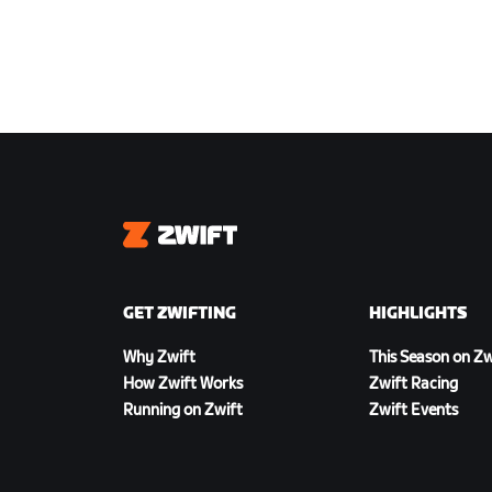
Zwift
GET ZWIFTING
HIGHLIGHTS
Why Zwift
This Season on Zw
How Zwift Works
Zwift Racing
Running on Zwift
Zwift Events