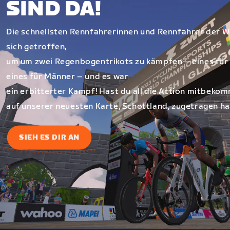
SIND DA!
Die schnellsten Rennfahrerinnen und Rennfahrer der W
sich getroffen,
um um zwei Regenbogentrikots zu kämpfen – eines für
eines für Männer – und es war
ein erbitterter Kampf! Hast du all die Action mitbekom
auf unserer neuesten Karte, Schottland, zugetragen ha
SIEH ES DIR AN