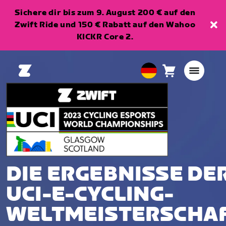
Sichere dir bis zum 9. August 200 € auf den
Zwift Ride und 150 € Rabatt auf den Wahoo
KICKR Core 2.
Warenkorb
0
European
Artikel
Union
Deutsch
DIE ERGEBNISSE DE
UCI-E-CYCLING-
WELTMEISTERSCHA