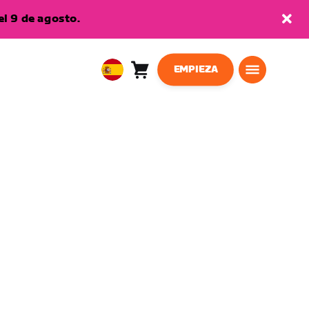
l 9 de agosto.
EMPIEZA
Carro
0
European
artículos
Union
Español