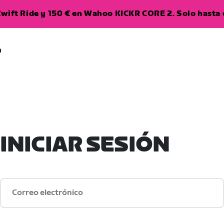
wift Ride y 150 € en Wahoo KICKR CORE 2. Solo hasta e
a
INICIAR SESIÓN
Correo electrónico