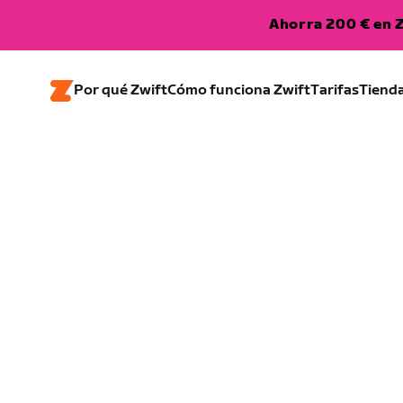
Ahorra 200 € en Z
Por qué Zwift
Cómo funciona Zwift
Tarifas
Tiend