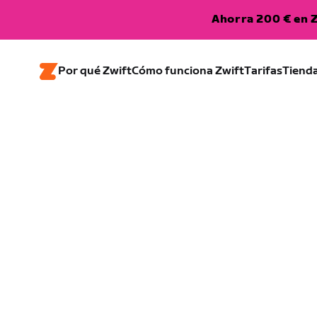
Ahorra 200 € en Z
Por qué Zwift
Cómo funciona Zwift
Tarifas
Tiend