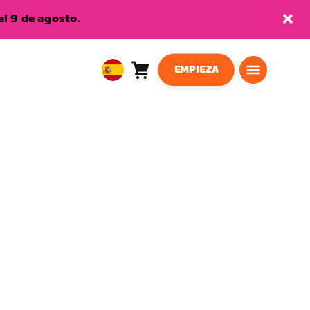
l 9 de agosto.
EMPIEZA
Carro
0
European
artículos
Union
Español