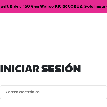
wift Ride y 150 € en Wahoo KICKR CORE 2. Solo hasta e
a
INICIAR SESIÓN
Correo electrónico