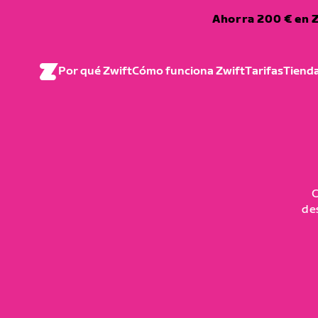
Ahorra 200 € en Z
Por qué Zwift
Cómo funciona Zwift
Tarifas
Tiend
C
de