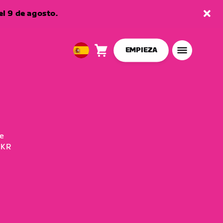
l 9 de agosto.
EMPIEZA
Carro
0
European
artículos
Union
Español
de
CKR