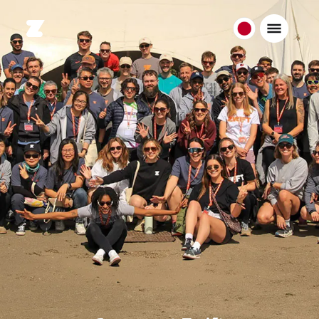
日
本
日
本
語