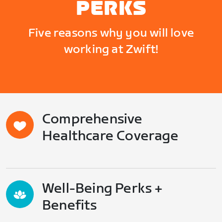
PERKS
Five reasons why you will love
working at Zwift!
Comprehensive
Healthcare Coverage
Well-Being Perks +
Benefits