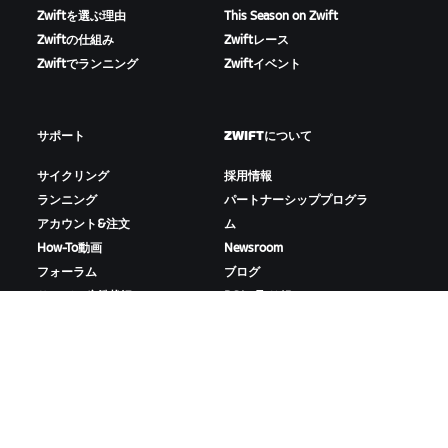
Zwiftを選ぶ理由
This Season on Zwift
Zwiftの仕組み
Zwiftレース
Zwiftでランニング
Zwiftイベント
サポート
ZWIFTについて
サイクリング
採用情報
ランニング
パートナーシッププログラ
アカウント&注文
ム
How-To動画
Newsroom
フォーラム
ブログ
サーバー稼働状況
D&Iの取り組み
お問い合わせ
ZWIFTをダウンロード