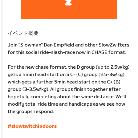
イベント概要
Join "Slowman" Dan Empfield and other SlowZwifters
for this social ride-slash-race now in CHASE format.
For the new chase format, the D group (up to 2.5w/kg)
gets a 5min head start on a C- (C) group (2.5-3w/kg)
which gets a further 5min head start on the C+ (B)
group (3-3.5w/kg). All groups finish together after
hopefully completing about the same distance. We'll
modify total ride time and handicaps as we see how
the groups respond.
#slowtwitchindoors