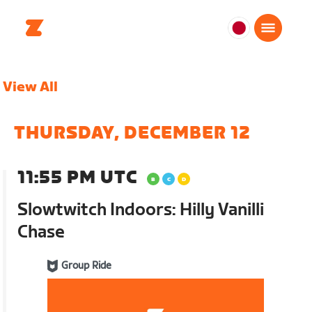
日
本
日
View All
本
語
THURSDAY, DECEMBER 12
11:55 PM UTC
Slowtwitch Indoors: Hilly Vanilli
Chase
Group Ride