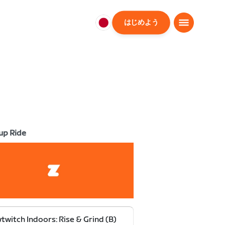
はじめよう
日
本
日
本
語
up Ride
twitch Indoors: Rise & Grind (B)