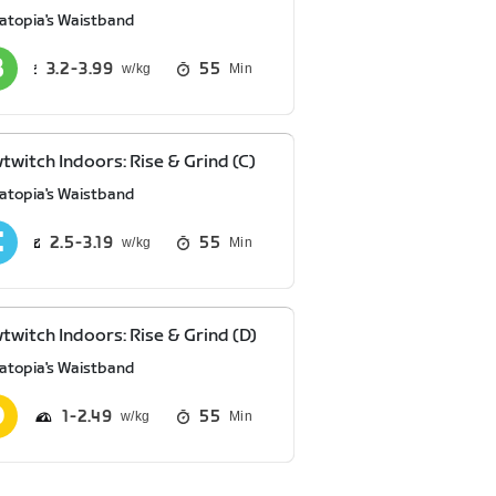
atopia's Waistband
3.2
3.99
55
Min
twitch Indoors: Rise & Grind (C)
atopia's Waistband
2.5
3.19
55
Min
twitch Indoors: Rise & Grind (D)
atopia's Waistband
1
2.49
55
Min