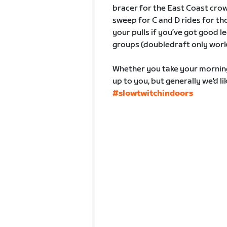
bracer for the East Coast crow
sweep for C and D rides for tho
your pulls if you’ve got good l
groups (doubledraft only works 
Whether you take your morning cu
up to you, but generally we'd l
#slowtwitchindoors