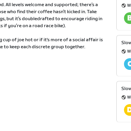
d. All levels welcome and supported; there’s a
W
se who find their coffee hasn’t kicked in. Take
egs, but it’s doubledrafted to encourage riding in
if you’re on a road race bike).
p of joe hot or if it's more of a social affair is
Slow
ike to keep each discrete group together.
W
Slow
W