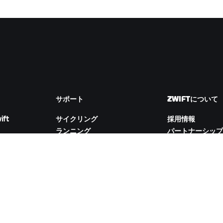
サポート
ZWIFTについて
ift
サイクリング
採用情報
ランニング
パートナーシップ
アカウント&注文
ム
How-To動画
Newsroom
フォーラム
ブログ
サーバー稼働状況
D&Iの取り組み
お問い合わせ