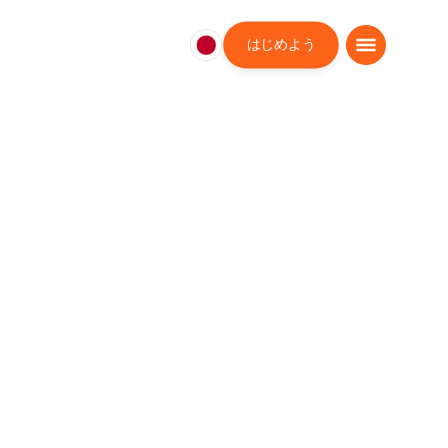
はじめよう
日
本
日
本
語