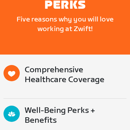
PERKS
Five reasons why you will love
working at Zwift!
Comprehensive
Healthcare Coverage
Well-Being Perks +
Benefits