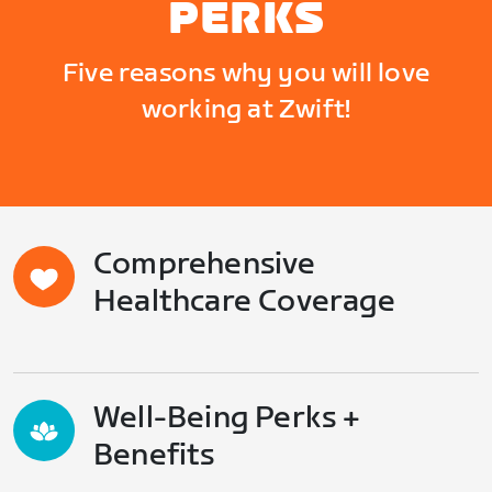
PERKS
Five reasons why you will love
working at Zwift!
Comprehensive
Healthcare Coverage
Well-Being Perks +
Benefits