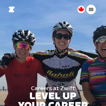
Canada
Français
Careers at Zwift
LEVEL UP
YOUR CAREER