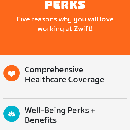
PERKS
Five reasons why you will love
working at Zwift!
Comprehensive
Healthcare Coverage
Well-Being Perks +
Benefits