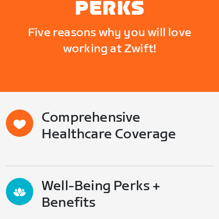
PERKS
Five reasons why you will love
working at Zwift!
Comprehensive
Healthcare Coverage
Well-Being Perks +
Benefits