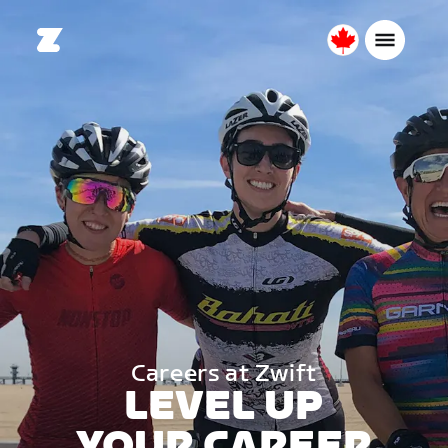
Canada
Français
Careers at Zwift
LEVEL UP
YOUR CAREER