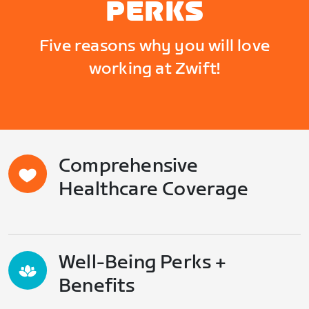
PERKS
Five reasons why you will love
working at Zwift!
Comprehensive
Healthcare Coverage
Well-Being Perks +
Benefits