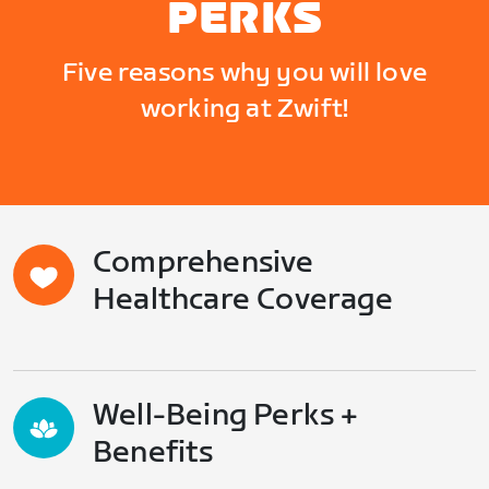
PERKS
Five reasons why you will love
working at Zwift!
Comprehensive
Healthcare Coverage
Well-Being Perks +
Benefits