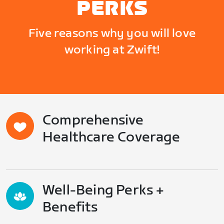
PERKS
Five reasons why you will love
working at Zwift!
Comprehensive
Healthcare Coverage
Well-Being Perks +
Benefits