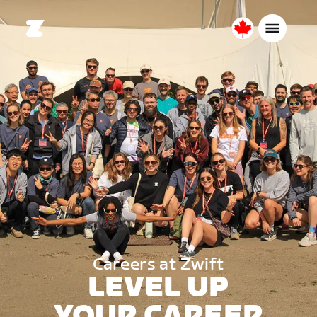
Canada
Français
Careers at Zwift
LEVEL UP
YOUR CAREER