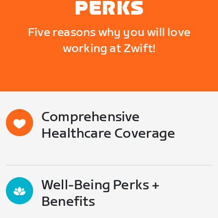
PERKS
Five reasons why you will love
working at Zwift!
Comprehensive
Healthcare Coverage
Well-Being Perks +
Benefits