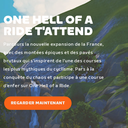
ONE HELL OF A
RIDE T'ATTEND
Parcours la nouvelle expansion de la France,
avec des montées épiques et des pavés
brutaux qui s'inspirent de l'une des courses
les plus mythiques du cyclisme. Pars à la
conquête du chaos et participe à une course
d'enfer sur One Hell of a Ride.
REGARDER MAINTENANT