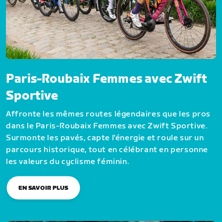
Paris-Roubaix Femmes avec Zwift
Sportive
Affronte les mêmes routes légendaires que les pros
dans le Paris-Roubaix Femmes avec Zwift Sportive.
Surmonte les pavés, capte l'énergie et roule sur un
parcours historique, tout en célébrant en personne
les valeurs du cyclisme féminin.
EN SAVOIR PLUS