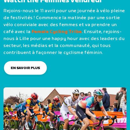
Watch the Femmes vendredi
Rejoins-nous le 11 avril pour une journée à vélo pleine
de festivités ! Commence la matinée par une sortie
vélo conviviale avec des femmes et va prendre un
café avec la
Female Cycling Tribe
. Ensuite, rejoins-
nous à Lille pour une happy hour avec des leaders du
secteur, les médias et la communauté, qui tous
contribuent à façonner le cyclisme féminin.
EN SAVOIR PLUS