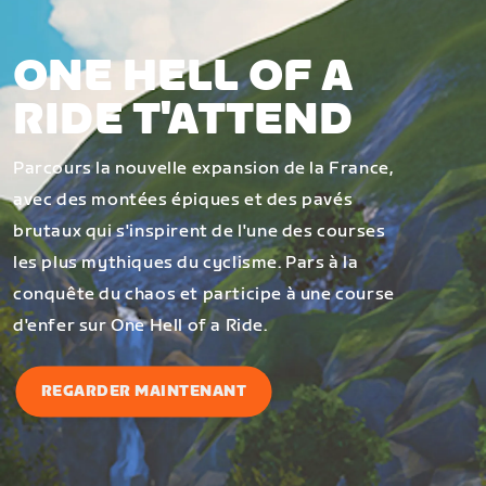
ONE HELL OF A
RIDE T'ATTEND
Parcours la nouvelle expansion de la France,
avec des montées épiques et des pavés
brutaux qui s'inspirent de l'une des courses
les plus mythiques du cyclisme. Pars à la
conquête du chaos et participe à une course
d'enfer sur One Hell of a Ride.
REGARDER MAINTENANT