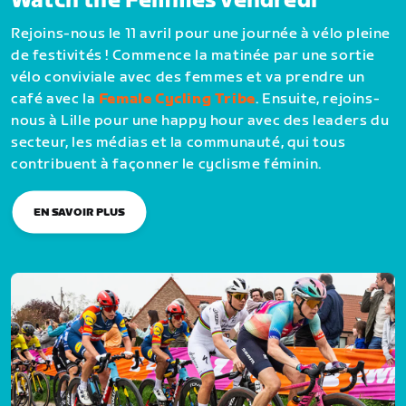
Watch the Femmes vendredi
Rejoins-nous le 11 avril pour une journée à vélo pleine
de festivités ! Commence la matinée par une sortie
vélo conviviale avec des femmes et va prendre un
café avec la
Female Cycling Tribe
. Ensuite, rejoins-
nous à Lille pour une happy hour avec des leaders du
secteur, les médias et la communauté, qui tous
contribuent à façonner le cyclisme féminin.
EN SAVOIR PLUS