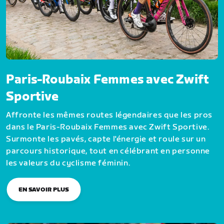
Paris-Roubaix Femmes avec Zwift
Sportive
Affronte les mêmes routes légendaires que les pros
dans le Paris-Roubaix Femmes avec Zwift Sportive.
Surmonte les pavés, capte l'énergie et roule sur un
parcours historique, tout en célébrant en personne
les valeurs du cyclisme féminin.
EN SAVOIR PLUS