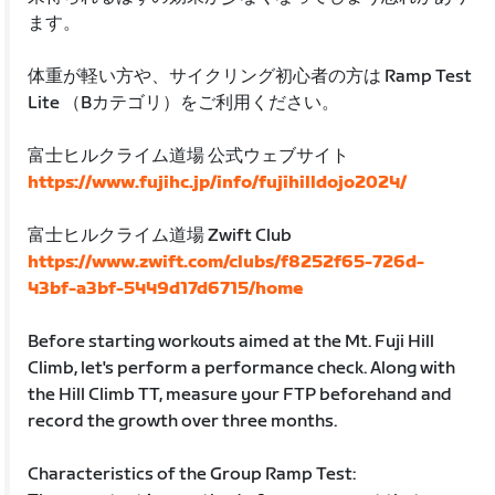
ます。
体重が軽い方や、サイクリング初心者の方は Ramp Test
Lite （Bカテゴリ）をご利用ください。
富士ヒルクライム道場 公式ウェブサイト
https://www.fujihc.jp/info/fujihilldojo2024/
富士ヒルクライム道場 Zwift Club
https://www.zwift.com/clubs/f8252f65-726d-
43bf-a3bf-5449d17d6715/home
Before starting workouts aimed at the Mt. Fuji Hill
Climb, let's perform a performance check. Along with
the Hill Climb TT, measure your FTP beforehand and
record the growth over three months.
Characteristics of the Group Ramp Test: