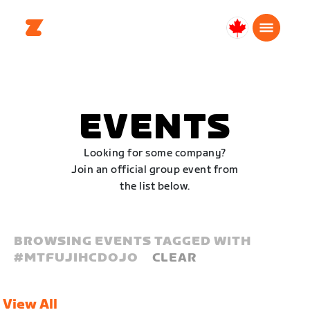
Canada
English
EVENTS
Looking for some company?
Join an official group event from
the list below.
BROWSING EVENTS TAGGED WITH
#
MTFUJIHCDOJO
CLEAR
View All