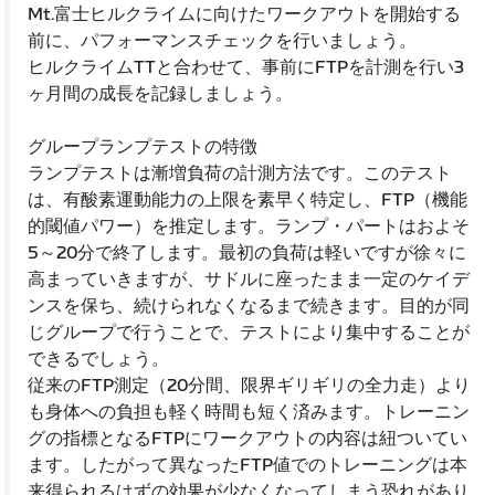
Mt.富士ヒルクライムに向けたワークアウトを開始する
前に、パフォーマンスチェックを行いましょう。
ヒルクライムTTと合わせて、事前にFTPを計測を行い3
ヶ月間の成長を記録しましょう。
グループランプテストの特徴
ランプテストは漸増負荷の計測方法です。このテスト
は、有酸素運動能力の上限を素早く特定し、FTP（機能
的閾値パワー）を推定します。ランプ・パートはおよそ
5～20分で終了します。最初の負荷は軽いですが徐々に
高まっていきますが、サドルに座ったまま一定のケイデ
ンスを保ち、続けられなくなるまで続きます。目的が同
じグループで行うことで、テストにより集中することが
できるでしょう。
従来のFTP測定（20分間、限界ギリギリの全力走）より
も身体への負担も軽く時間も短く済みます。トレーニン
グの指標となるFTPにワークアウトの内容は紐ついてい
ます。したがって異なったFTP値でのトレーニングは本
来得られるはずの効果が少なくなってしまう恐れがあり