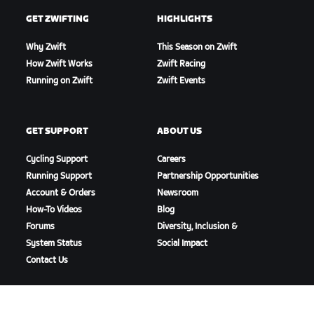
GET ZWIFTING
HIGHLIGHTS
Why Zwift
This Season on Zwift
How Zwift Works
Zwift Racing
Running on Zwift
Zwift Events
GET SUPPORT
ABOUT US
Cycling Support
Careers
Running Support
Partnership Opportunities
Account & Orders
Newsroom
How-To Videos
Blog
Forums
Diversity, Inclusion &
System Status
Social Impact
Contact Us