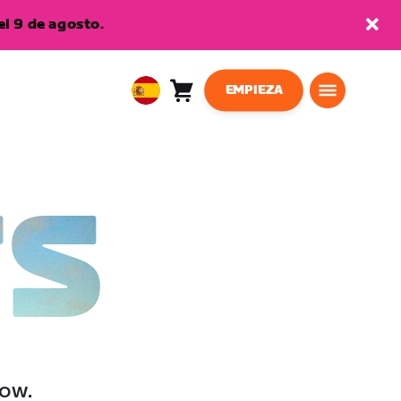
l 9 de agosto.
EMPIEZA
Carro
0
European
artículos
Union
Español
TS
low.