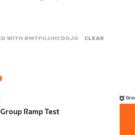
D WITH #
MTFUJIHCDOJO
CLEAR
9
Gro
s Group Ramp Test