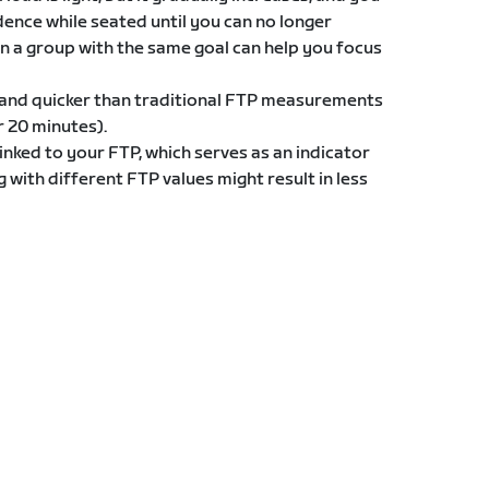
ence while seated until you can no longer
in a group with the same goal can help you focus
g and quicker than traditional FTP measurements
or 20 minutes).
inked to your FTP, which serves as an indicator
g with different FTP values might result in less