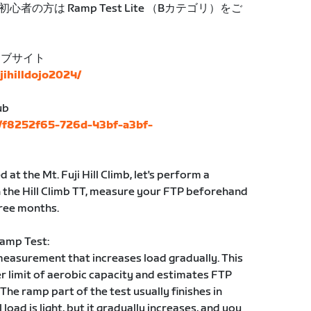
の方は Ramp Test Lite （Bカテゴリ）をご
ェブサイト
ujihilldojo2024/
ub
s/f8252f65-726d-43bf-a3bf-
at the Mt. Fuji Hill Climb, let's perform a
 the Hill Climb TT, measure your FTP beforehand
ree months.
Ramp Test:
measurement that increases load gradually. This
er limit of aerobic capacity and estimates FTP
he ramp part of the test usually finishes in
load is light, but it gradually increases, and you