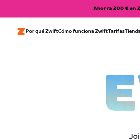
Ahorra 200 € en Z
Por qué Zwift
Cómo funciona Zwift
Tarifas
Tiend
E
Joi