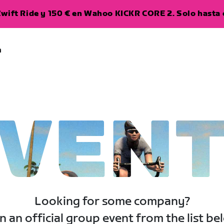
wift Ride y 150 € en Wahoo KICKR CORE 2. Solo hasta e
a
VEN
Looking for some company?
n an official group event from the list be