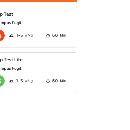
p Test
empus Fugit
1
5
60
Min
 Test Lite
empus Fugit
1
5
60
Min