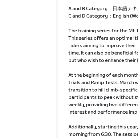
A and B Category：日本語テ
C and D Category：English (Wor
The training series for the Mt. 
This series offers an optimal
riders aiming to improve their 
time. It can also be beneficial f
but who wish to enhance their 
At the beginning of each mont
trials and Ramp Tests. March wi
transition to hill climb-specif
participants to peak without st
weekly, providing two differe
interest and performance imp
Additionally, starting this year,
morning from 6:30. The sessio