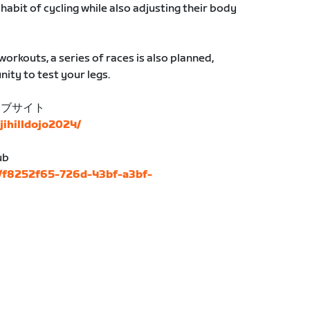
habit of cycling while also adjusting their body
workouts, a series of races is also planned,
ity to test your legs.
ェブサイト
ujihilldojo2024/
ub
s/f8252f65-726d-43bf-a3bf-