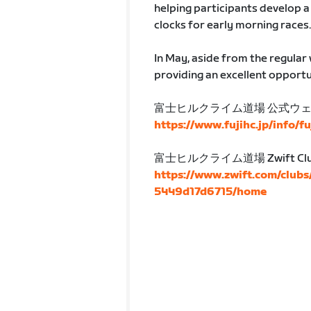
helping participants develop a 
clocks for early morning races.
In May, aside from the regular 
providing an excellent opportun
富士ヒルクライム道場 公式ウ
https://www.fujihc.jp/info/f
富士ヒルクライム道場 Zwift Cl
https://www.zwift.com/club
5449d17d6715/home