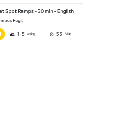
t Spot Ramps - 30 min - English
empus Fugit
1
5
55
Min