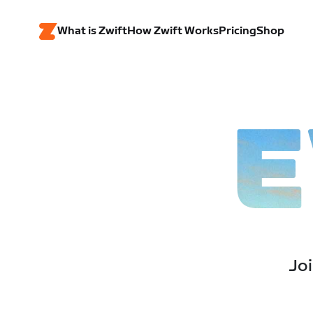
What is Zwift
How Zwift Works
Pricing
Shop
E
Joi