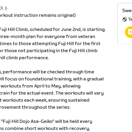
キスト
Swee
kout instruction remains original)
T
Fuji Hill Climb, scheduled for June 2nd, is starting.
 three-month plan for everyone from veteran
times to those attempting Fuji Hill for the first
or those not participating in the Fuji Hill climb
hill climb performance.
h, performance will be checked through time
ll focus on foundational training, with a gradual
ic workouts from April to May, allowing
rain for the actual event. The workouts will vary
nt workouts each week, ensuring sustained
rovement throughout the series.
 "Fuji Hill Dojo Asa-Geiko" will be held every
ns combine short workouts with recovery,