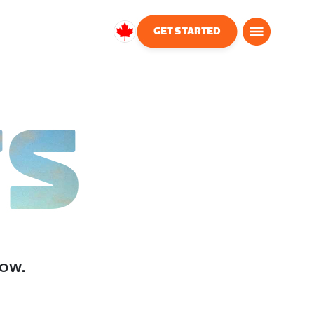
GET STARTED
Canada
English
TS
low.