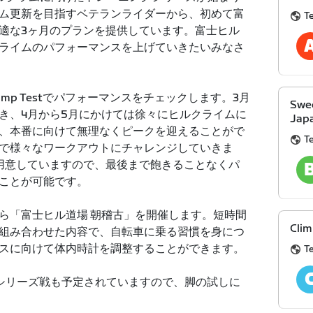
ム更新を目指すベテランライダーから、初めて富
T
適な3ヶ月のプランを提供しています。富士ヒル
ライムのパフォーマンスを上げていきたいみなさ
mp Testでパフォーマンスをチェックします。3月
Swee
き、4月から5月にかけては徐々にヒルクライムに
Jap
、本番に向けて無理なくピークを迎えることがで
T
で様々なワークアウトにチャレンジしていきま
用意していますので、最後まで飽きることなくパ
ことが可能です。
から「富士ヒル道場 朝稽古」を開催します。短時間
Clim
組み合わせた内容で、自転車に乗る習慣を身につ
スに向けて体内時計を調整することができます。
T
シリーズ戦も予定されていますので、脚の試しに