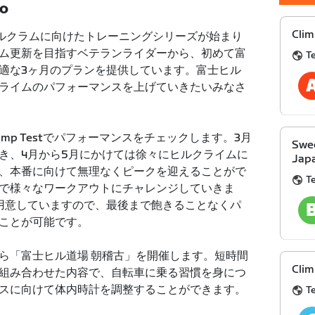
TO
Clim
ヒルクラムに向けたトレーニングシリーズが始まり
ム更新を目指すベテランライダーから、初めて富
T
適な3ヶ月のプランを提供しています。富士ヒル
ライムのパフォーマンスを上げていきたいみなさ
mp Testでパフォーマンスをチェックします。3月
Swee
き、4月から5月にかけては徐々にヒルクライムに
Jap
、本番に向けて無理なくピークを迎えることがで
T
で様々なワークアウトにチャレンジしていきま
用意していますので、最後まで飽きることなくパ
ことが可能です。
から「富士ヒル道場 朝稽古」を開催します。短時間
Clim
組み合わせた内容で、自転車に乗る習慣を身につ
スに向けて体内時計を調整することができます。
T