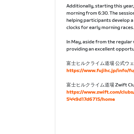
Additionally, starting this year,
morning from 6:30. The sessio
helping participants develop a 
clocks for early morning races.
In May, aside from the regular 
providing an excellent opportun
富士ヒルクライム道場 公式ウ
https://www.fujihc.jp/info/f
富士ヒルクライム道場 Zwift Cl
https://www.zwift.com/club
5449d17d6715/home