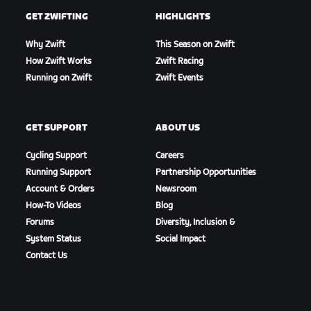
GET ZWIFTING
HIGHLIGHTS
Why Zwift
This Season on Zwift
How Zwift Works
Zwift Racing
Running on Zwift
Zwift Events
GET SUPPORT
ABOUT US
Cycling Support
Careers
Running Support
Partnership Opportunities
Account & Orders
Newsroom
How-To Videos
Blog
Forums
Diversity, Inclusion &
System Status
Social Impact
Contact Us