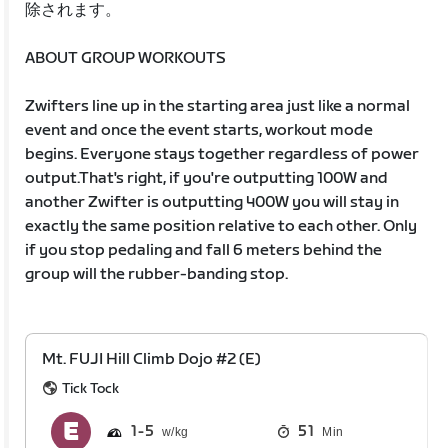
除されます。
ABOUT GROUP WORKOUTS
Zwifters line up in the starting area just like a normal
event and once the event starts, workout mode
begins. Everyone stays together regardless of power
output.That's right, if you're outputting 100W and
another Zwifter is outputting 400W you will stay in
exactly the same position relative to each other. Only
if you stop pedaling and fall 6 meters behind the
group will the rubber-banding stop.
Mt. FUJI Hill Climb Dojo #2 (E)
Tick Tock
1
5
51
Min