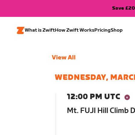
Save £20
What is Zwift
How Zwift Works
Pricing
Shop
View All
WEDNESDAY, MARC
12:00 PM UTC
Mt. FUJI Hill Climb 