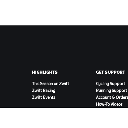
HIGHLIGHTS
GET SUPPORT
This Season on Zwift
Cycling Support
Zwift Racing
Running Support
Zwift Events
Account & Order
How-To Videos
Forums
System Status
Contact Us