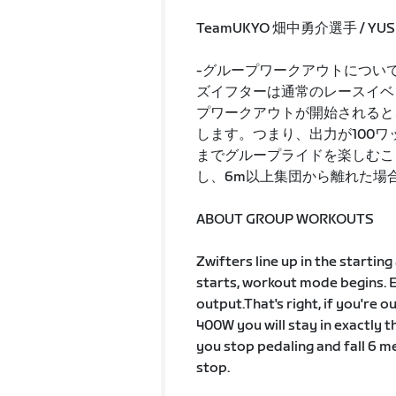
TeamUKYO 畑中勇介選手 / YUSUK
-グループワークアウトについ
ズイフターは通常のレースイベ
プワークアウトが開始されると
します。つまり、出力が100ワ
までグループライドを楽しむこ
し、6m以上集団から離れた場
ABOUT GROUP WORKOUTS
Zwifters line up in the startin
starts, workout mode begins. 
output.That's right, if you're
400W you will stay in exactly t
you stop pedaling and fall 6 m
stop.