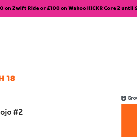
0 on Zwift Ride or £100 on Wahoo KICKR Core 2 until 
H 18
Gro
Dojo #2