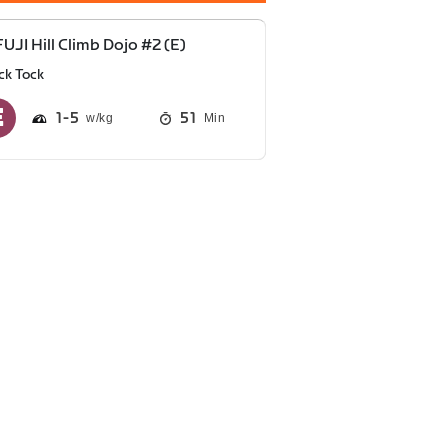
FUJI Hill Climb Dojo #2 (E)
ck Tock
1
5
51
Min