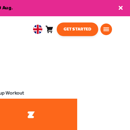
9 Aug.
GET STARTED
Cart
0
United
items
Kingdom
English
up Workout