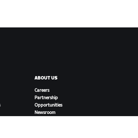
ABOUT US
Careers
Partnership
s
Opportunities
Newsroom
Blog
Diversity, Inclusion &
Social Impact