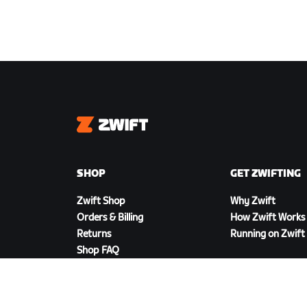
Zwift
SHOP
GET ZWIFTING
Zwift Shop
Why Zwift
Orders & Billing
How Zwift Works
Returns
Running on Zwift
Shop FAQ