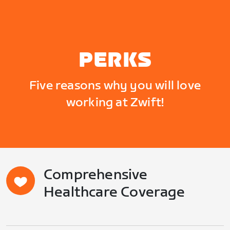
PERKS
Five reasons why you will love
working at Zwift!
Comprehensive
Healthcare Coverage