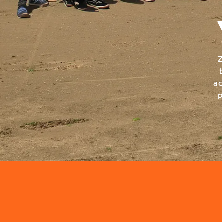
Z
ac
p