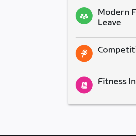
Modern Fa
Leave
Competit
Fitness I