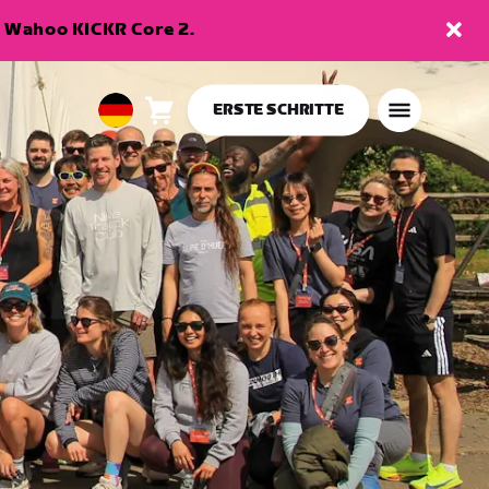
en Wahoo KICKR Core 2.
ERSTE SCHRITTE
Warenkorb
0
European
Artikel
Union
Deutsch