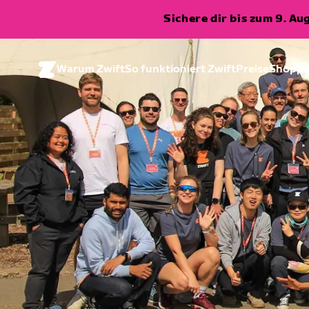
Sichere dir bis zum 9. A
Warum Zwift
So funktioniert Zwift
Preise
Shopp