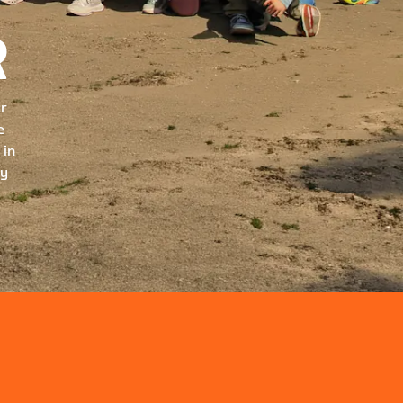
R
ur
e
 in
ry