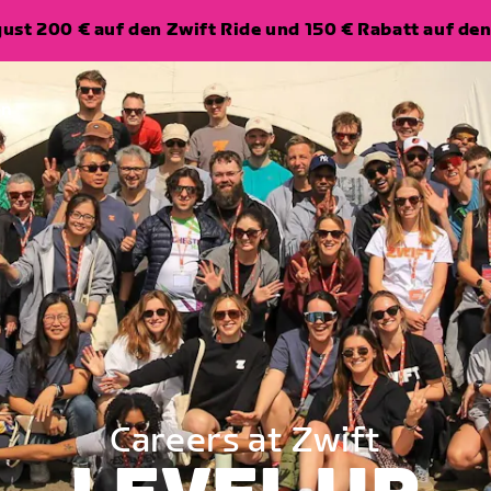
ugust 200 € auf den Zwift Ride und 150 € Rabatt auf d
en
Careers at Zwift