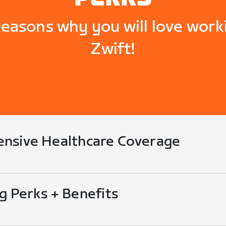
reasons why you will love work
Zwift!
nsive Healthcare Coverage
g Perks + Benefits