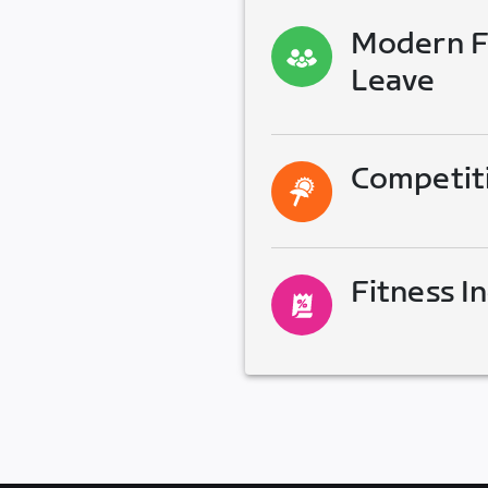
Modern Fa
Leave
Competit
Fitness I