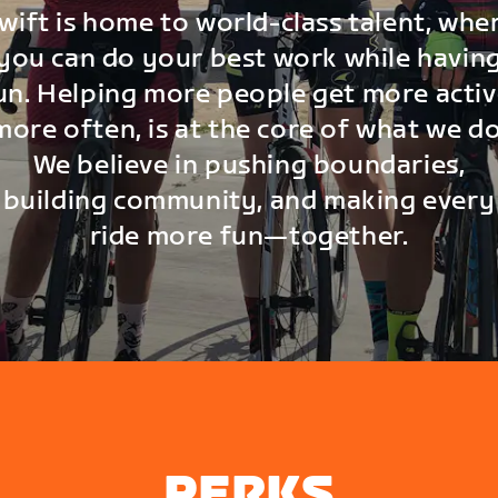
wift is home to world-class talent, whe
you can do your best work while havin
un. Helping more people get more activ
more often, is at the core of what we do
We believe in pushing boundaries,
building community, and making every
ride more fun—together.
PERKS