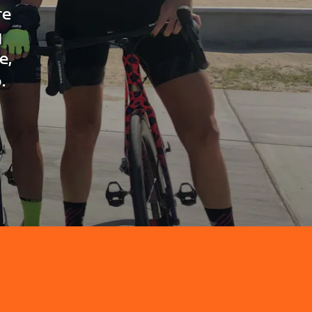
re
g
e,
.