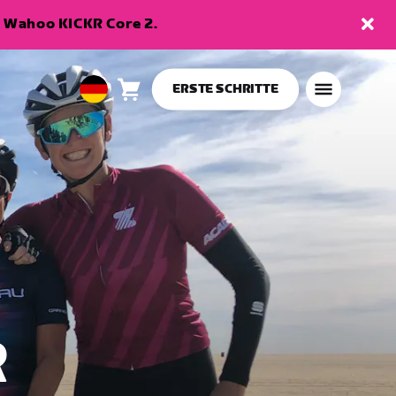
en Wahoo KICKR Core 2.
ERSTE SCHRITTE
Warenkorb
0
European
Artikel
Union
Deutsch
R