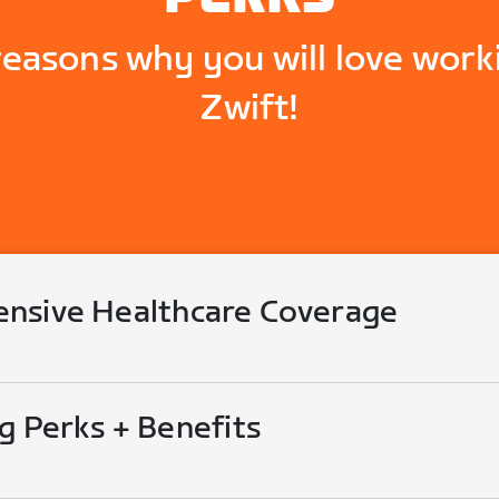
reasons why you will love work
Zwift!
nsive Healthcare Coverage
g Perks + Benefits