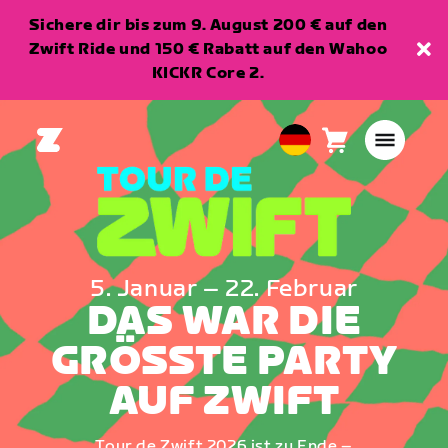
Sichere dir bis zum 9. August 200 € auf den
Zwift Ride und 150 € Rabatt auf den Wahoo
KICKR Core 2.
Warenkorb
0
European
Artikel
Union
Deutsch
5. Januar – 22. Februar
DAS WAR DIE
GRÖSSTE PARTY
AUF ZWIFT
Tour de Zwift 2026 ist zu Ende –