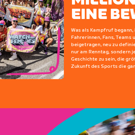
MILLION
EINE B
Was als Kampfruf begann, 
Fahrerinnen, Fans, Teams
beigetragen, neu zu defini
nur am Renntag, sondern jed
Geschichte zu sein, die g
Zukunft des Sports die ga