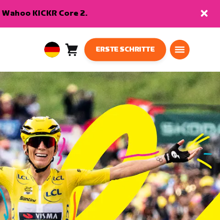
en Wahoo KICKR Core 2.
ERSTE SCHRITTE
Warenkorb
0
European
Artikel
Union
Deutsch