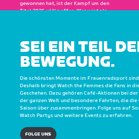
gewonnen hat, ist der Kampf um den
Titel 2026 völlig offen. Wer wird als
Siegerin gekrönt?
WIE KANN ICH ZUSEHEN?
SEI EIN TEIL D
BEWEGUNG.
Die schönsten Momente im Frauenradsport sind
Deshalb bringt Watch the Femmes die Fans in di
Geschehen. Dazu gehören Café-Aktionen bei der 
der ganzen Welt und besondere Fahrten, die di
Saison über zusammenbringen. Folge uns auf So
Watch Partys und weitere Events zu erfahren.
FOLGE UNS