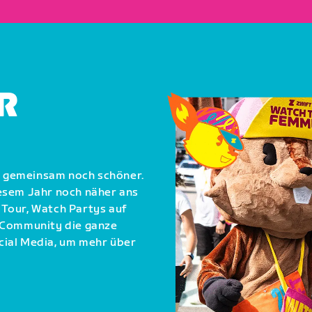
ER
 gemeinsam noch schöner.
esem Jahr noch näher ans
Tour, Watch Partys auf
e Community die ganze
cial Media, um mehr über